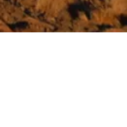
Nuestro proyecto
En el marco de instalación y futura operación del Telescopio Magallanes Gigante en el Observatorio Las Campanas, a 170 km de La
Serena, el
proyecto “Región de Coquimbo: cielo y ciencia” impulsada entre el Gobierno Regional de Coquimbo y el Telescopio
Magallanes Gigante busca impulsar el desarrollo económico local a través del fortalecimiento de la industria
, posicionando a la región de Coquimbo como polo mundial de ciencia, tecnología e innovación.
astronómica
Entre los hitos de esta colaboración,
se proyecta la construcción de la base de operaciones que tendrá el Telescopio Magallanes
Gigante en la región de Coquimbo
, lugar que albergará el primer centro nacional de visitantes y educación dedicado a la astronomía.
Este espacio, abierto a la comunidad contempla además un planetario, entregando a los habitantes y turistas un lugar
, diseñado para inspirar y llevar el poder
de encuentro de categoría mundial, focalizado en la educación científica interactiva
de la ciencia, innovación tecnológica y el astroturismo directamente a las personas.