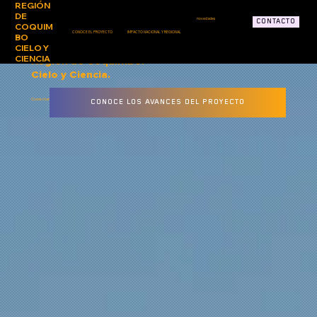
REGIÓN
DE
novedades
CONTACTO
COQUIM
CONOCE EL PROYECTO
IMPACTO NACIONAL Y REGIONAL
BO
CIELO Y
CIENCIA
Región de Coquimbo:
Cielo y Ciencia.
Conectando el desarrollo productivo con el futuro científico.
CONOCE LOS AVANCES DEL PROYECTO