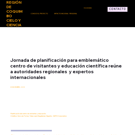
REGIÓN
DE
novedades
CONTACTO
COQUIM
CONOCE EL PROYECTO
IMPACTO NACIONAL Y REGIONAL
BO
CIELO Y
CIENCIA
Jornada de planificación para emblemático
centro de visitantes y educación científica reúne
a autoridades regionales y expertos
internacionales
03 DICIEMBRE, 2025
Planificación del centro de visitantes y educación.
Créditos: Gonzalo Torres, Telescopio Magallanes Gigante - GMTO Corporation.
||||||||||||||||||||||||||||||||||||||||||||||||||||||||||||||||||||||||||||||||||||||||||||||||||||||||||||||||||||||||||||||||||||||||